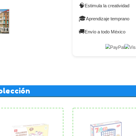
🧠
Estimula la creatividad
🎓
Aprendizaje temprano
🚚
Envío a todo México
olección