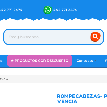
442 771 2474
442 771 2474
as
★ PRODUCTOS CON DESCUENTO
Contacto
F
VENCIA
ROMPECABEZAS- P
VENCIA