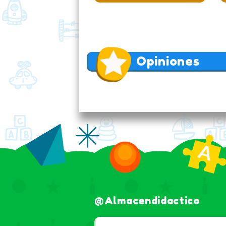
Opiniones
@almacendidactico