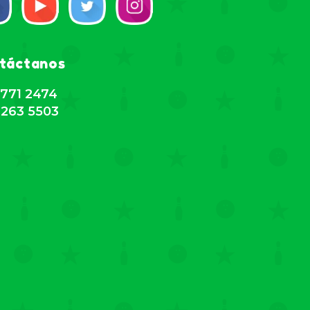
táctanos
771 2474
263 5503