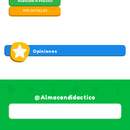
AGREGAR A PEDIDO
VER DETALLES
Opiniones
@almacendidactico