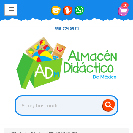
0
442 771 2474
›
›
Inicio
DIAKO
3D rompecabezas casita