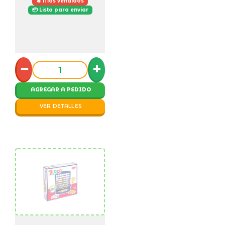
🔥 Más vendidos
📦 Listo para enviar
−
+
AGREGAR A PEDIDO
VER DETALLES