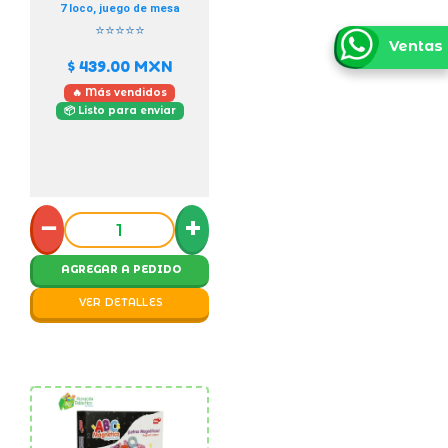
7 loco, juego de mesa
⭐⭐⭐⭐⭐
Ventas
$ 439.00
MXN
🔥 Más vendidos
📦 Listo para enviar
−
+
AGREGAR A PEDIDO
VER DETALLES