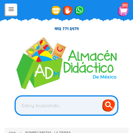
0
442 771 2474
›
Inicio
ROMPECABEZAS - LA TIERRA