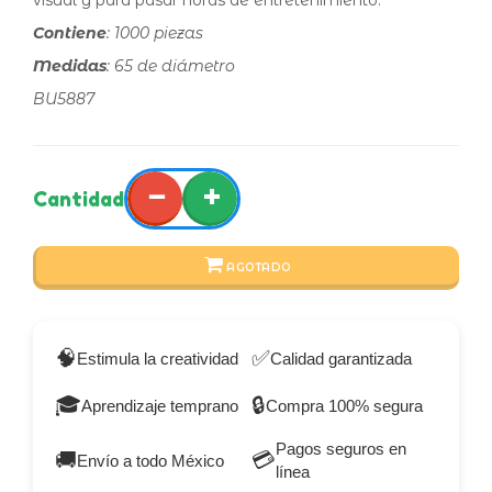
visual y para pasar horas de entretenimiento.
Contiene
: 1000 piezas
Medidas
: 65 de diámetro
BU5887
−
+
Cantidad
AGOTADO
🧠
✅
Estimula la creatividad
Calidad garantizada
🎓
🔒
Aprendizaje temprano
Compra 100% segura
Pagos seguros en
🚚
💳
Envío a todo México
línea