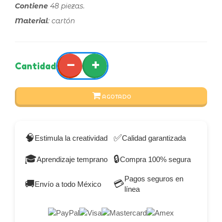
Contiene
48 piezas.
Material
: cartón
−
+
Cantidad
AGOTADO
🧠
✅
Estimula la creatividad
Calidad garantizada
🎓
🔒
Aprendizaje temprano
Compra 100% segura
Pagos seguros en
🚚
💳
Envío a todo México
línea