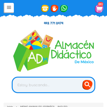
0
442 771 2474
›
Inicio
MEMO ANIMALES (ESPAÑOL - INGLES)