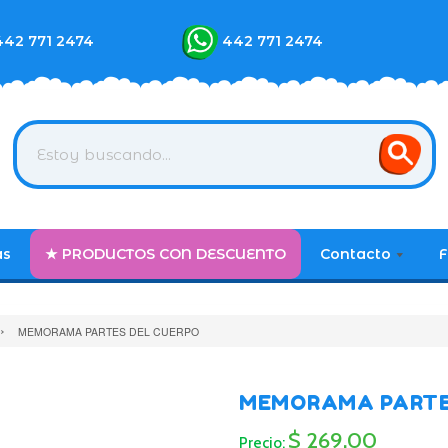
442 771 2474
442 771 2474
as
★ PRODUCTOS CON DESCUENTO
Contacto
F
›
MEMORAMA PARTES DEL CUERPO
MEMORAMA PARTE
$ 269.00
Precio: