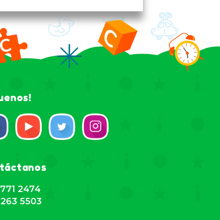
guenos!
táctanos
771 2474
263 5503