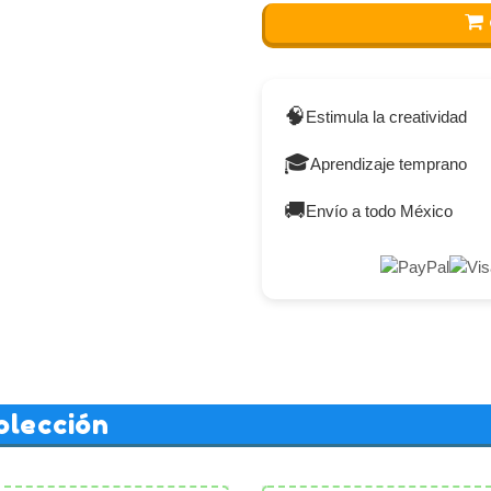
🧠
Estimula la creatividad
🎓
Aprendizaje temprano
🚚
Envío a todo México
olección