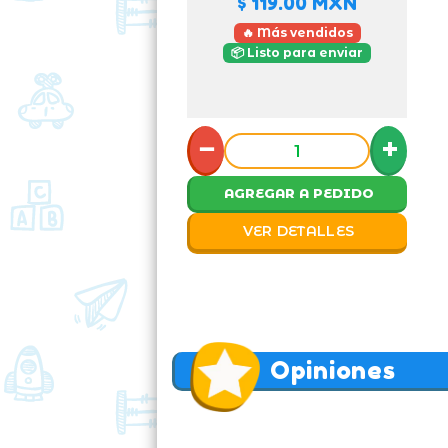
$ 119.00
MXN
🔥 Más vendidos
📦 Listo para enviar
−
+
AGREGAR A PEDIDO
VER DETALLES
Opiniones