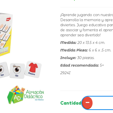
¡Aprende jugando con nuestr
Desarrolla la memoria y apre
diviertes. Juego educativo pa
de asociar y fomenta el apren
aprender sea divertido!
Medida:
20 x 13.5 x 4 cm.
Medida Pieza:
6 x 6 x .5 cm.
Incluye:
30 piezas.
Edad recomendada:
5+
2924I
−
Cantidad