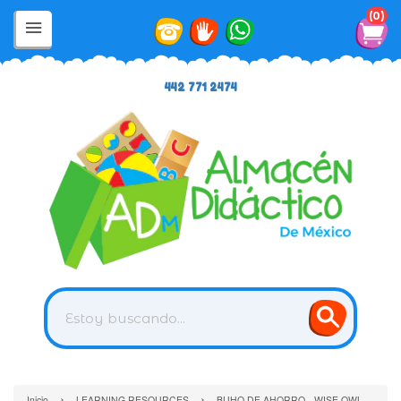
0
442 771 2474
›
›
Inicio
LEARNING RESOURCES
BUHO DE AHORRO - WISE OWL