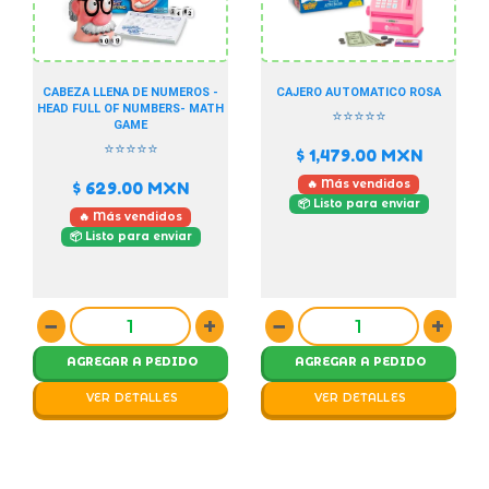
CABEZA LLENA DE NUMEROS -
CAJERO AUTOMATICO ROSA
HEAD FULL OF NUMBERS- MATH
⭐⭐⭐⭐⭐
GAME
⭐⭐⭐⭐⭐
$ 1,479.00
MXN
🔥 Más vendidos
$ 629.00
MXN
📦 Listo para enviar
🔥 Más vendidos
📦 Listo para enviar
−
+
−
+
AGREGAR A PEDIDO
AGREGAR A PEDIDO
VER DETALLES
VER DETALLES