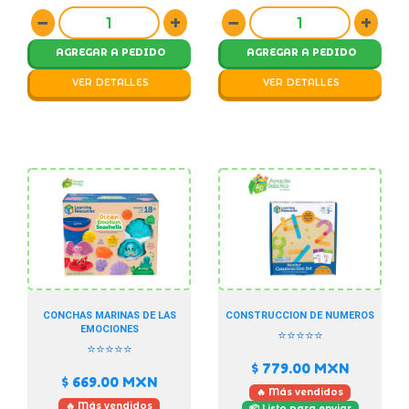
−
+
−
+
AGREGAR A PEDIDO
AGREGAR A PEDIDO
VER DETALLES
VER DETALLES
CONCHAS MARINAS DE LAS
CONSTRUCCION DE NUMEROS
EMOCIONES
⭐⭐⭐⭐⭐
⭐⭐⭐⭐⭐
$ 779.00
MXN
$ 669.00
MXN
🔥 Más vendidos
🔥 Más vendidos
📦 Listo para enviar