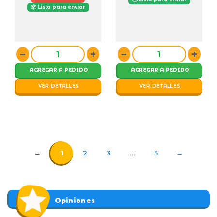
📦 Listo para enviar
−
+
−
+
AGREGAR A PEDIDO
AGREGAR A PEDIDO
VER DETALLES
VER DETALLES
←
1
2
3
…
5
→
Opiniones