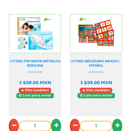
LOTERÍA PINTARRÓN REPÚBLICA
LOTERÍA ABECEDARIO NÁHUATL -
MEXICANA
ESPAÑOL
⭐⭐⭐⭐⭐
⭐⭐⭐⭐⭐
$ 209.00
MXN
$ 209.00
MXN
🔥 Más vendidos
🔥 Más vendidos
📦 Listo para enviar
📦 Listo para enviar
−
+
−
+