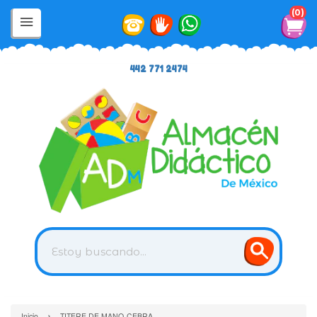
0
442 771 2474
›
Inicio
TITERE DE MANO-CEBRA