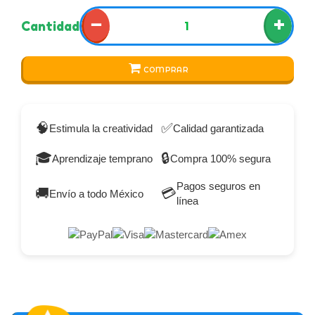
−
+
Cantidad
COMPRAR
🧠
✅
Estimula la creatividad
Calidad garantizada
🎓
🔒
Aprendizaje temprano
Compra 100% segura
Pagos seguros en
🚚
💳
Envío a todo México
línea