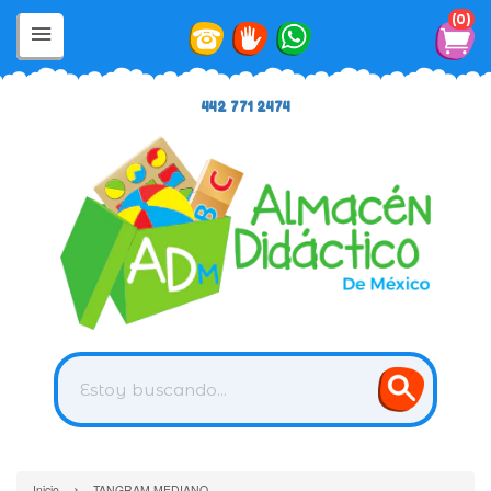
0
442 771 2474
›
Inicio
TANGRAM MEDIANO