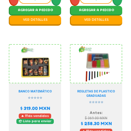
AGREGAR A PEDIDO
AGREGAR A PEDIDO
VER DETALLES
VER DETALLES
BANCO MATEMÁTICO
REGLETAS DE PLASTICO
GRADUADAS
⭐⭐⭐⭐⭐
⭐⭐⭐⭐⭐
$ 319.00
MXN
Antes:
🔥 Más vendidos
$ 369.00
MXN
📦 Listo para enviar
$ 258.30
MXN