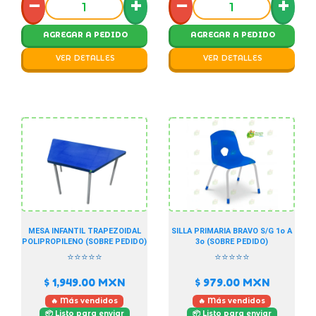
−
+
−
+
AGREGAR A PEDIDO
AGREGAR A PEDIDO
VER DETALLES
VER DETALLES
MESA INFANTIL TRAPEZOIDAL
SILLA PRIMARIA BRAVO S/G 1o A
POLIPROPILENO (SOBRE PEDIDO)
3o (SOBRE PEDIDO)
⭐⭐⭐⭐⭐
⭐⭐⭐⭐⭐
$ 1,949.00
MXN
$ 979.00
MXN
🔥 Más vendidos
🔥 Más vendidos
📦 Listo para enviar
📦 Listo para enviar