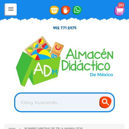
0
442 771 2474
›
Inicio
ROMPECABEZAS DE TELA ANIMALITOS