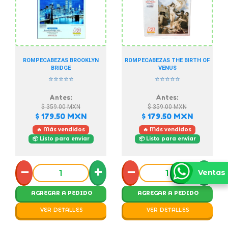
ROMPECABEZAS BROOKLYN
ROMPECABEZAS THE BIRTH OF
BRIDGE
VENUS
⭐⭐⭐⭐⭐
⭐⭐⭐⭐⭐
Antes:
Antes:
$ 359.00
MXN
$ 359.00
MXN
$ 179.50
MXN
$ 179.50
MXN
🔥 Más vendidos
🔥 Más vendidos
📦 Listo para enviar
📦 Listo para enviar
−
+
−
+
Ventas
AGREGAR A PEDIDO
AGREGAR A PEDIDO
VER DETALLES
VER DETALLES