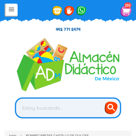
0
442 771 2474
›
Inicio
ROMPECABEZAS CASTILLO DE DULCES