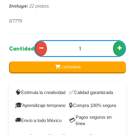
Incluye:
22 piezas.
B7779
−
+
Cantidad
COMPRAR
🧠
✅
Estimula la creatividad
Calidad garantizada
🎓
🔒
Aprendizaje temprano
Compra 100% segura
Pagos seguros en
🚚
💳
Envío a todo México
línea