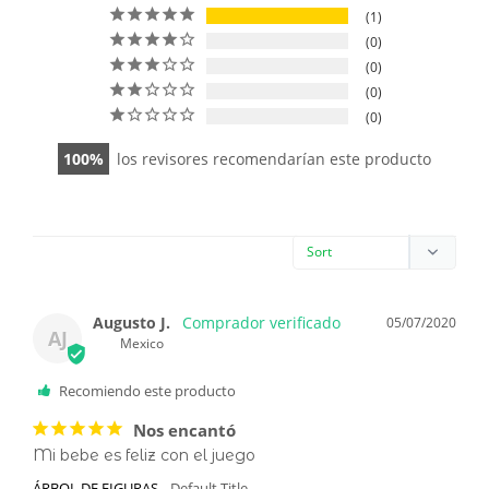
1
0
0
0
0
100
los revisores recomendarían este producto
Augusto J.
05/07/2020
AJ
Mexico
Recomiendo este producto
Nos encantó
Mi bebe es feliz con el juego
ÁRBOL DE FIGURAS
Default Title