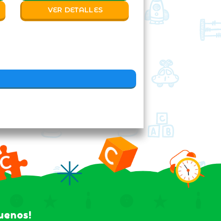
VER DETALLES
guenos!