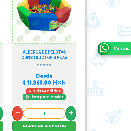
Ventas
ALBERCA DE PELOTAS
CONSTRUCTOR 8 PZAS
⭐⭐⭐⭐⭐
Desde
$ 11,369.00
MXN
🔥 Más vendidos
📦 Listo para enviar
+
−
+
AGREGAR A PEDIDO