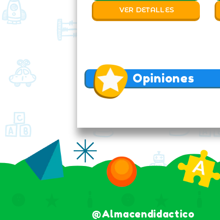
VER DETALLES
Opiniones
@almacendidactico