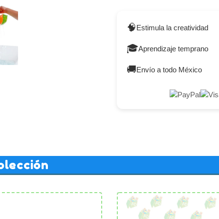
🧠
Estimula la creatividad
🎓
Aprendizaje temprano
🚚
Envío a todo México
olección