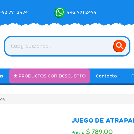
442 771 2474
442 771 2474
as
★ PRODUCTOS CON DESCUENTO
Contacto
F
VIA
JUEGO DE ATRAPAR
$ 789.00
Precio: