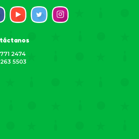
táctanos
771 2474
263 5503