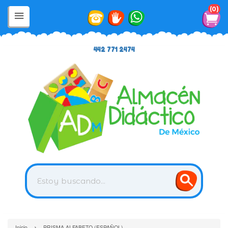
0
442 771 2474
›
Inicio
PRISMA ALFABETO (ESPAÑOL)