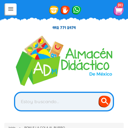
0
442 771 2474
›
Inicio
PONLE LA COLA AL BURRO