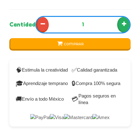
−
+
Cantidad
COMPRAR
🧠
✅
Estimula la creatividad
Calidad garantizada
🎓
🔒
Aprendizaje temprano
Compra 100% segura
Pagos seguros en
🚚
💳
Envío a todo México
línea