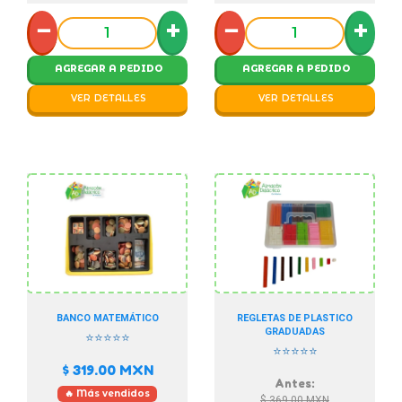
−
+
−
+
AGREGAR A PEDIDO
AGREGAR A PEDIDO
VER DETALLES
VER DETALLES
BANCO MATEMÁTICO
REGLETAS DE PLASTICO
GRADUADAS
⭐⭐⭐⭐⭐
⭐⭐⭐⭐⭐
$ 319.00
MXN
Antes:
🔥 Más vendidos
$ 369.00
MXN