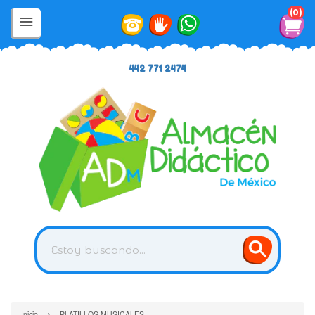
0
442 771 2474
›
Inicio
PLATILLOS MUSICALES