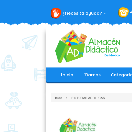
¿Necesita ayuda?
Inicio
Marcas
Categorí
›
Inicio
PINTURAS ACRILICAS