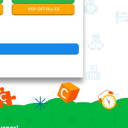
VER DETALLES
guenos!