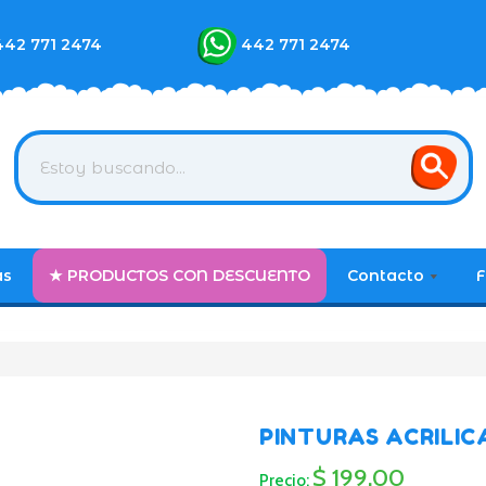
442 771 2474
442 771 2474
as
★ PRODUCTOS CON DESCUENTO
Contacto
F
PINTURAS ACRILIC
$ 199.00
Precio: