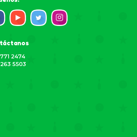
táctanos
771 2474
263 5503