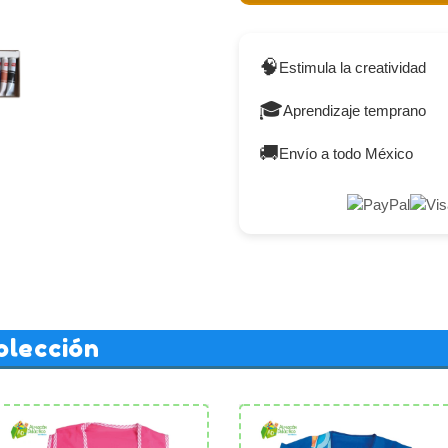
🧠
Estimula la creatividad
🎓
Aprendizaje temprano
🚚
Envío a todo México
olección