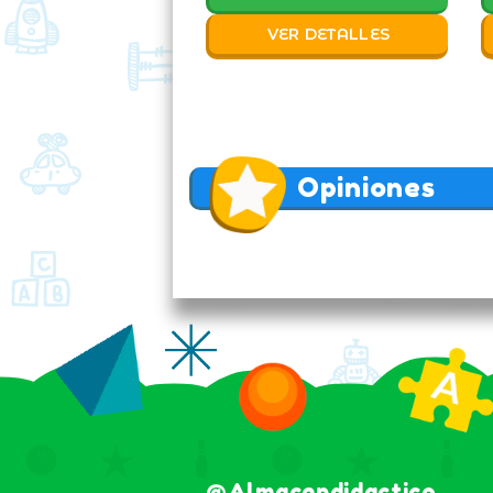
VER DETALLES
Opiniones
@almacendidactico