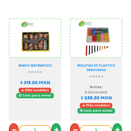
BANCO MATEMÁTICO
REGLETAS DE PLASTICO
GRADUADAS
⭐⭐⭐⭐⭐
⭐⭐⭐⭐⭐
$ 319.00
MXN
Antes:
🔥 Más vendidos
$ 369.00
MXN
📦 Listo para enviar
$ 258.30
MXN
🔥 Más vendidos
📦 Listo para enviar
−
+
−
+