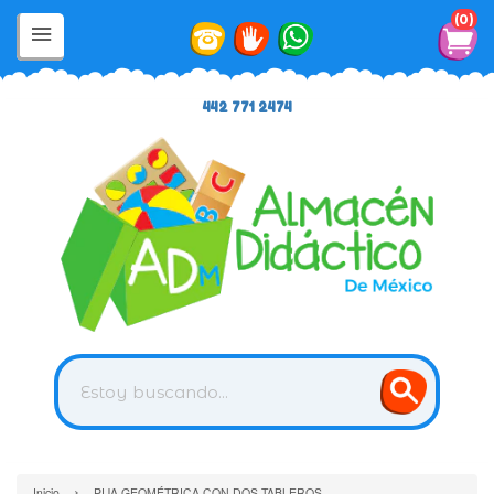
0
442 771 2474
›
Inicio
PIJA GEOMÉTRICA CON DOS TABLEROS