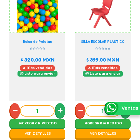
Bolsa de Pelotas
SILLA ESCOLAR PLASTICO
⭐⭐⭐⭐⭐
⭐⭐⭐⭐⭐
$ 320.00
MXN
$ 399.00
MXN
🔥 Más vendidos
🔥 Más vendidos
📦 Listo para enviar
📦 Listo para enviar
−
+
−
+
Ventas
AGREGAR A PEDIDO
AGREGAR A PEDIDO
VER DETALLES
VER DETALLES