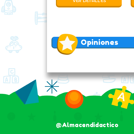
VER DETALLES
Opiniones
@almacendidactico