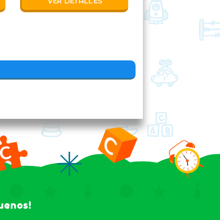
VER DETALLES
guenos!