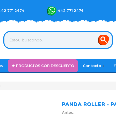
442 771 2474
442 771 2474
as
★ PRODUCTOS CON DESCUENTO
Contacto
F
ME
PANDA ROLLER - 
Antes: