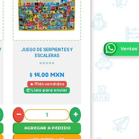
Ventas
Y
JUEGO DE SERPIENTES Y
ESCALERAS
⭐⭐⭐⭐⭐
$ 14.00
MXN
🔥 Más vendidos
📦 Listo para enviar
+
−
+
AGREGAR A PEDIDO