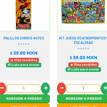
PALILLOS CHINOS 44 PZS
KIT JUEGO OCA/SERPIENTES 
ESCALERAS
⭐⭐⭐⭐⭐
⭐⭐⭐⭐⭐
$ 39.00
MXN
$ 39.00
MXN
🔥 Más vendidos
🔥 Más vendidos
📦 Listo para enviar
📦 Listo para enviar
−
+
−
AGREGAR A PEDIDO
AGREGAR A PEDIDO