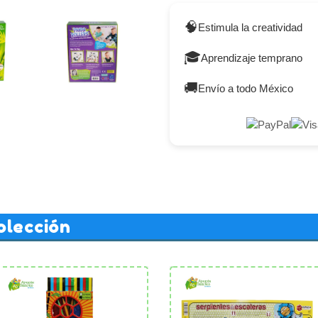
🧠
Estimula la creatividad
🎓
Aprendizaje temprano
🚚
Envío a todo México
olección