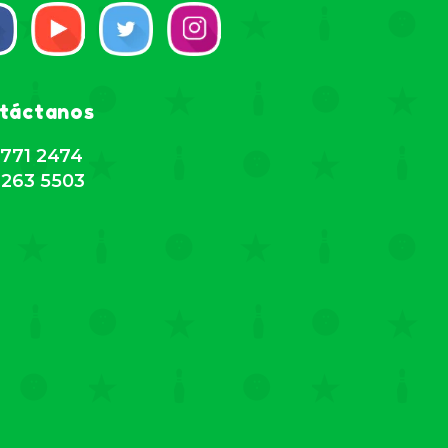
táctanos
771 2474
263 5503