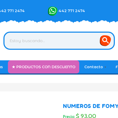
442 771 2474
442 771 2474
as
★ PRODUCTOS CON DESCUENTO
Contacto
F
NUMEROS DE FOM
$ 93.00
Precio: