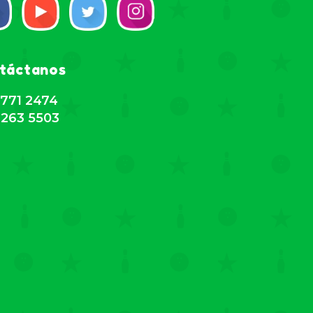
táctanos
771 2474
263 5503