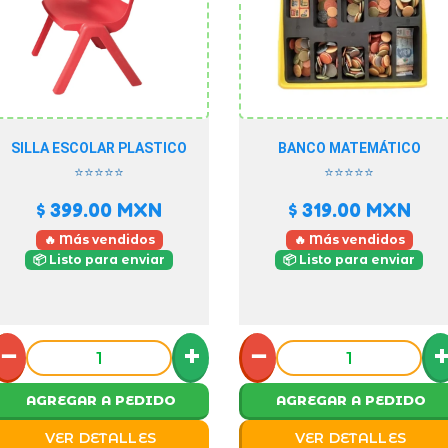
SILLA ESCOLAR PLASTICO
BANCO MATEMÁTICO
⭐⭐⭐⭐⭐
⭐⭐⭐⭐⭐
$ 399.00
MXN
$ 319.00
MXN
🔥 Más vendidos
🔥 Más vendidos
📦 Listo para enviar
📦 Listo para enviar
−
+
−
AGREGAR A PEDIDO
AGREGAR A PEDIDO
VER DETALLES
VER DETALLES