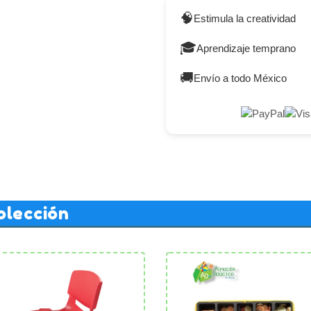
🧠
Estimula la creatividad
🎓
Aprendizaje temprano
🚚
Envío a todo México
olección