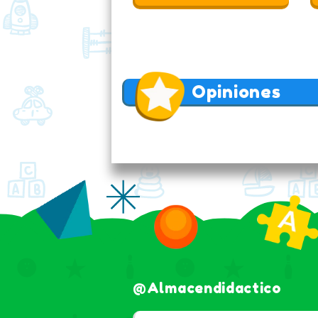
Opiniones
@almacendidactico