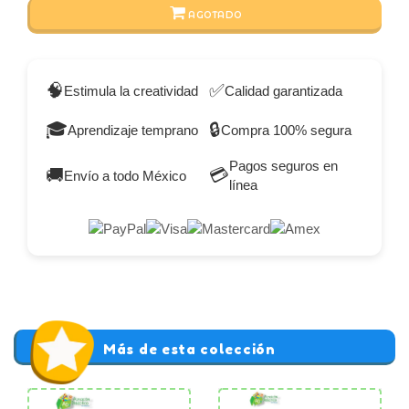
AGOTADO
🧠
✅
Estimula la creatividad
Calidad garantizada
🎓
🔒
Aprendizaje temprano
Compra 100% segura
Pagos seguros en
🚚
💳
Envío a todo México
línea
Más de esta colección