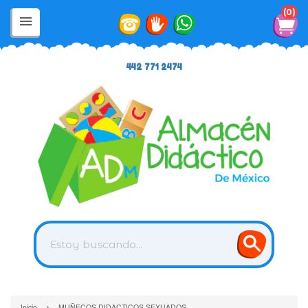
0
442 771 2474
›
Inicio
MUÑECOS DIDACTICOS SEXUADOS