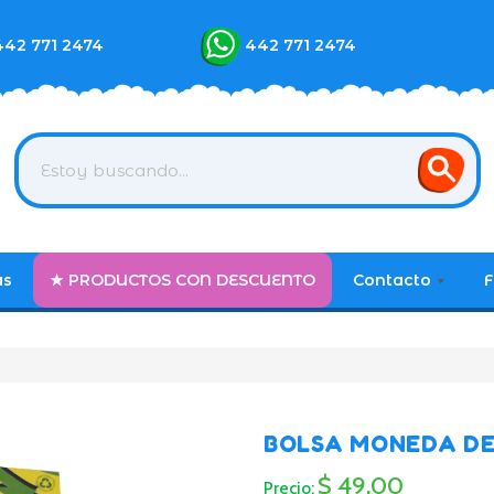
442 771 2474
442 771 2474
as
★ PRODUCTOS CON DESCUENTO
Contacto
F
BOLSA MONEDA DE
$ 49.00
Precio: