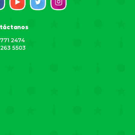
táctanos
771 2474
263 5503