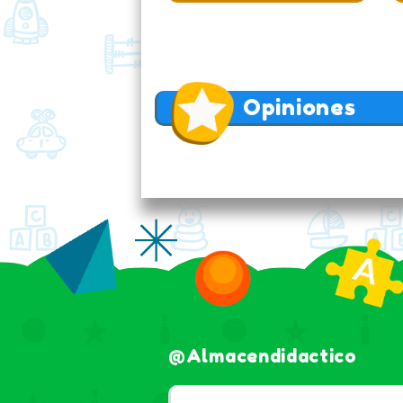
Opiniones
@almacendidactico