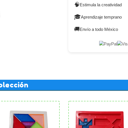
🧠
Estimula la creatividad
🎓
Aprendizaje temprano
🚚
Envío a todo México
olección