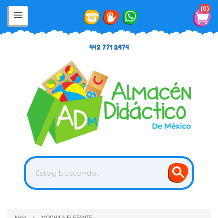
0
442 771 2474
›
Inicio
MOCHILA ELEFANTE