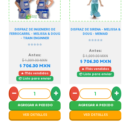
DISFRAZ DE INGENIERO DE
DISFRAZ DE SIRENA - MELISSA &
FERROCARRIL - MELISSA & DOUG
DOUG - MEMAID
- TRAIN ENGINNER
⭐⭐⭐⭐⭐
⭐⭐⭐⭐⭐
Antes:
Antes:
$ 1,009.00
MXN
$ 1,009.00
MXN
$ 706.30
MXN
$ 706.30
MXN
🔥 Más vendidos
🔥 Más vendidos
📦 Listo para enviar
📦 Listo para enviar
−
+
−
+
AGREGAR A PEDIDO
AGREGAR A PEDIDO
VER DETALLES
VER DETALLES