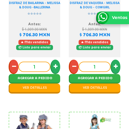
DISFRAZ DE BAILARINA - MELISSA
DISFRAZ DE VAQUERA - MELISSA
& DOUG -BALLERINA
& DOUG - COWGIRL
⭐⭐⭐⭐⭐
⭐⭐⭐⭐⭐
Ventas
Antes:
Antes:
$ 1,009.00
MXN
$ 1,009.00
MXN
$ 706.30
MXN
$ 706.30
MXN
🔥 Más vendidos
🔥 Más vendidos
📦 Listo para enviar
📦 Listo para enviar
−
+
−
+
AGREGAR A PEDIDO
AGREGAR A PEDIDO
VER DETALLES
VER DETALLES