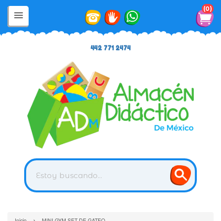
0
442 771 2474
›
Inicio
MINI GYM SET DE GATEO