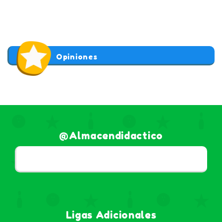
Opiniones
@almacendidactico
Ligas Adicionales