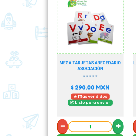
MEGA TARJETAS ABECEDARIO
L
ASOCIACIÓN
⭐⭐⭐⭐⭐
$ 290.00
MXN
🔥 Más vendidos
📦 Listo para enviar
−
+