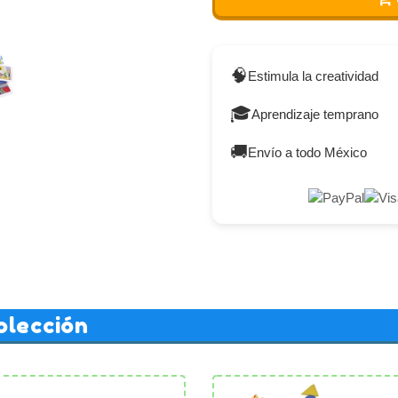
🧠
Estimula la creatividad
🎓
Aprendizaje temprano
🚚
Envío a todo México
olección