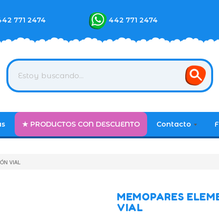
442 771 2474
442 771 2474
as
★ PRODUCTOS CON DESCUENTO
Contacto
F
ÓN VIAL
MEMOPARES ELEM
VIAL