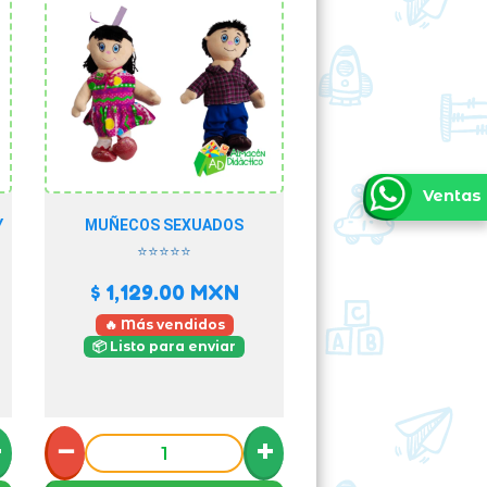
Ventas
Y
MUÑECOS SEXUADOS
⭐⭐⭐⭐⭐
$ 1,129.00
MXN
🔥 Más vendidos
📦 Listo para enviar
+
−
+