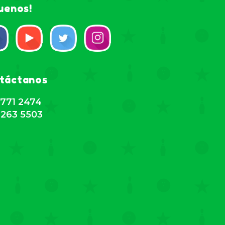
guenos!
táctanos
771 2474
263 5503