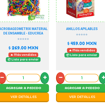
ACROBAGEOMETRIX MATERIAL
ANILLOS APILABLES
DE ENSAMBLE - EDUCREA
⭐⭐⭐⭐⭐
⭐⭐⭐⭐⭐
$ 459.00
MXN
$ 269.00
MXN
🔥 Más vendidos
🔥 Más vendidos
📦 Listo para enviar
📦 Listo para enviar
−
+
−
AGREGAR A PEDIDO
AGREGAR A PEDIDO
VER DETALLES
VER DETALLES