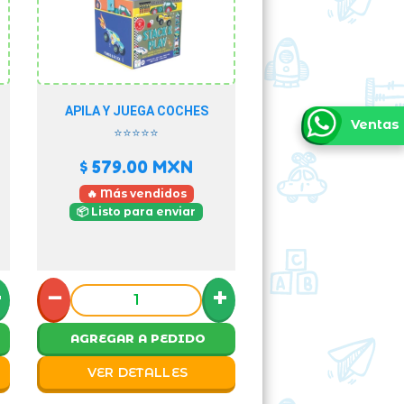
APILA Y JUEGA COCHES
Ventas
⭐⭐⭐⭐⭐
$ 579.00
MXN
🔥 Más vendidos
📦 Listo para enviar
+
−
+
AGREGAR A PEDIDO
VER DETALLES