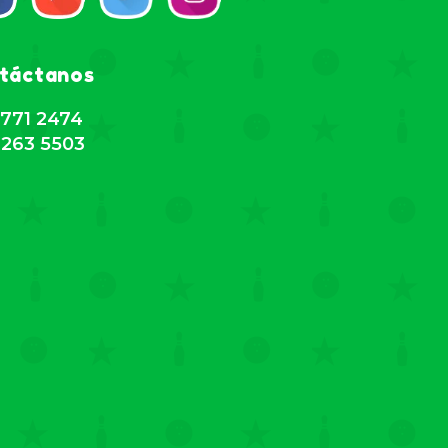
táctanos
771 2474
263 5503