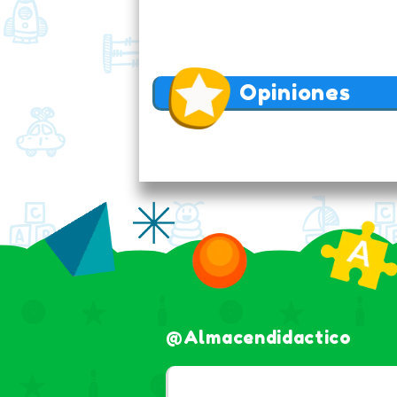
Opiniones
@almacendidactico