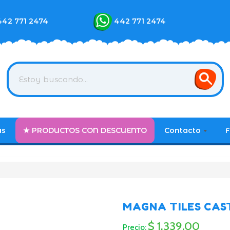
442 771 2474
442 771 2474
as
★ PRODUCTOS CON DESCUENTO
Contacto
F
MAGNA TILES CAS
$ 1,339.00
Precio: