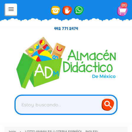
0
442 771 2474
›
Inicio
LOTTO ANIMALES (LOTERIA ESPAÑOL - INGLES)