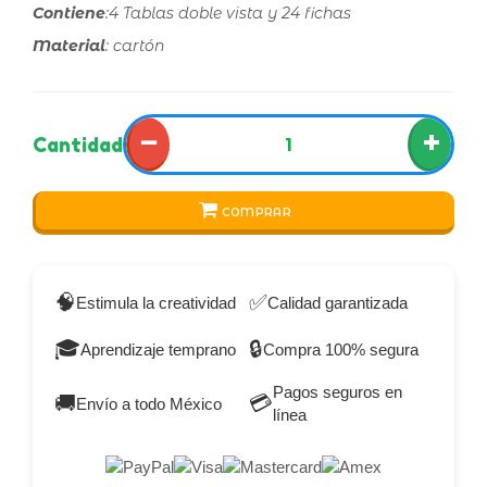
Contiene
:4 Tablas doble vista y 24 fichas
Material
: cartón
−
+
Cantidad
COMPRAR
🧠
✅
Estimula la creatividad
Calidad garantizada
🎓
🔒
Aprendizaje temprano
Compra 100% segura
Pagos seguros en
🚚
💳
Envío a todo México
línea