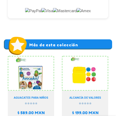
Más de esta colección
AGUACATES PARA NIÑOS
ALCANCÍA DE VALORES
⭐⭐⭐⭐⭐
⭐⭐⭐⭐⭐
$ 589.00
MXN
$ 199.00
MXN