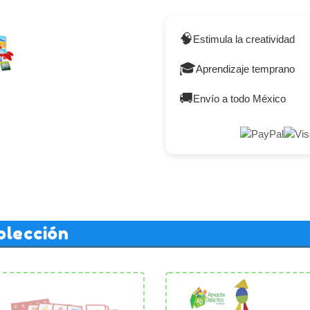
🧠
Estimula la creatividad
🎓
Aprendizaje temprano
🚚
Envío a todo México
olección