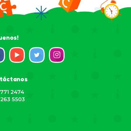
guenos!
táctanos
771 2474
263 5503