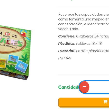
Favorece las capacidades visua
como fomenta una mejora en 
concentración, e identificaci
vocabulario.
Contiene
: 6 tableros 54 ficha
Medidas
: tableros 18 x 18
Material
: cartón plastificad
M0046
−
Cantidad