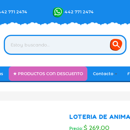
442 771 2474
442 771 2474
as
★ PRODUCTOS CON DESCUENTO
Contacto
F
LOTERIA DE ANIM
$ 269.00
Precio: