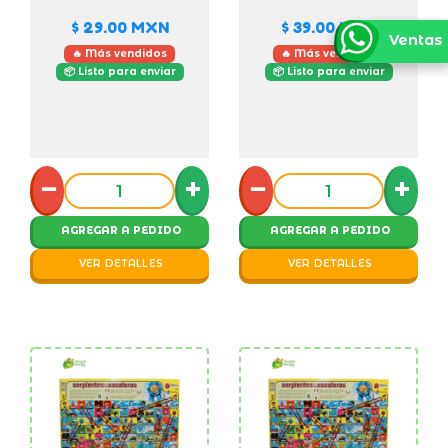
$ 29.00
MXN
$ 39.00
MXN
Ventas
🔥 Más vendidos
🔥 Más vendidos
📦 Listo para enviar
📦 Listo para enviar
−
+
−
+
AGREGAR A PEDIDO
AGREGAR A PEDIDO
VER DETALLES
VER DETALLES