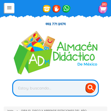
0
442 771 2474
›
Inicio
GIRA EL DISCO Y APRENDE ESTACIONES DEL AÑO