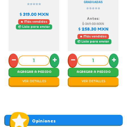
GRADUADAS
⭐⭐⭐⭐⭐
⭐⭐⭐⭐⭐
$ 319.00
MXN
Antes:
🔥 Más vendidos
$ 369.00
MXN
📦 Listo para enviar
$ 258.30
MXN
🔥 Más vendidos
📦 Listo para enviar
−
+
−
+
AGREGAR A PEDIDO
AGREGAR A PEDIDO
VER DETALLES
VER DETALLES
Opiniones