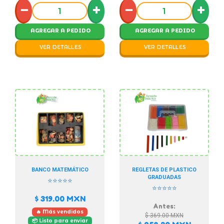
−
+
−
+
AGREGAR A PEDIDO
AGREGAR A PEDIDO
VER DETALLES
VER DETALLES
BANCO MATEMÁTICO
REGLETAS DE PLASTICO
GRADUADAS
⭐⭐⭐⭐⭐
⭐⭐⭐⭐⭐
$ 319.00
MXN
Antes:
🔥 Más vendidos
$ 369.00
MXN
📦 Listo para enviar