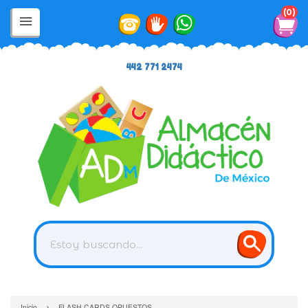
0
442 771 2474
›
Inicio
FLASH CARDS OPUESTOS