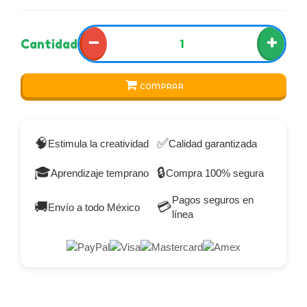
−
+
Cantidad
COMPRAR
🧠
✅
Estimula la creatividad
Calidad garantizada
🎓
🔒
Aprendizaje temprano
Compra 100% segura
Pagos seguros en
🚚
💳
Envío a todo México
línea