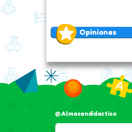
Opiniones
@almacendidactico