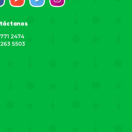
táctanos
771 2474
263 5503