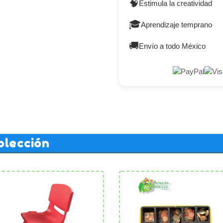
🧠
Estimula la creatividad
🎓
Aprendizaje temprano
🚚
Envío a todo México
olección