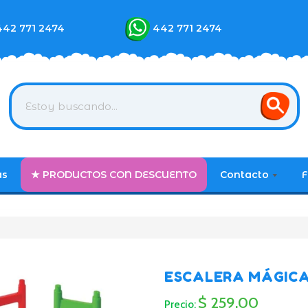
442 771 2474
442 771 2474
as
★ PRODUCTOS CON DESCUENTO
Contacto
F
ESCALERA MÁGIC
$ 259.00
Precio: