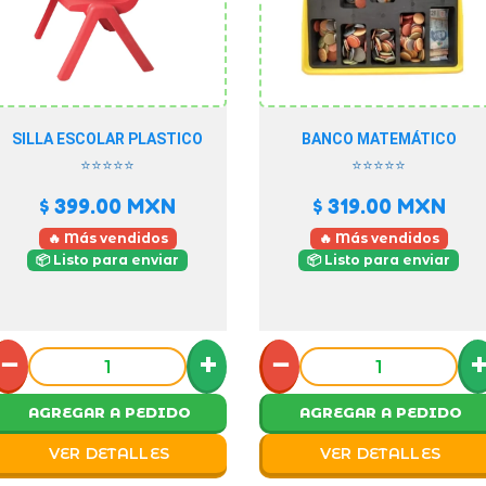
SILLA ESCOLAR PLASTICO
BANCO MATEMÁTICO
⭐⭐⭐⭐⭐
⭐⭐⭐⭐⭐
$ 399.00
MXN
$ 319.00
MXN
🔥 Más vendidos
🔥 Más vendidos
📦 Listo para enviar
📦 Listo para enviar
−
+
−
AGREGAR A PEDIDO
AGREGAR A PEDIDO
VER DETALLES
VER DETALLES