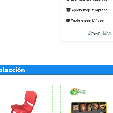
🎓
Aprendizaje temprano
🚚
Envío a todo México
olección