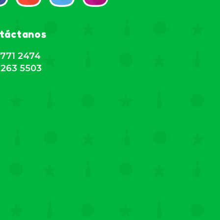
táctanos
771 2474
263 5503