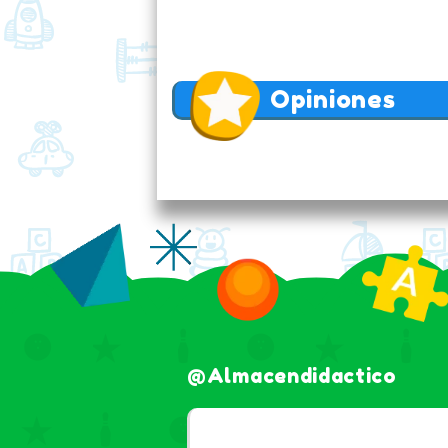
Opiniones
@almacendidactico