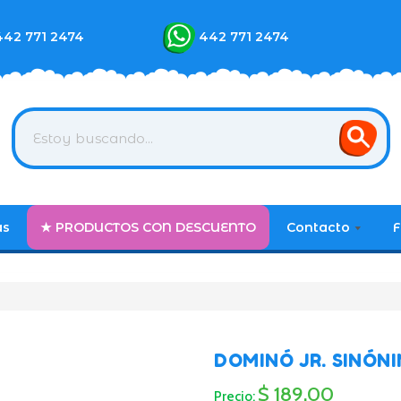
442 771 2474
442 771 2474
as
★ PRODUCTOS CON DESCUENTO
Contacto
F
DOMINÓ JR. SINÓN
$ 189.00
Precio: