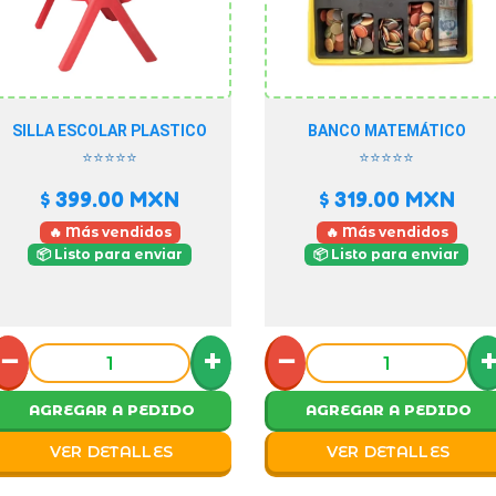
SILLA ESCOLAR PLASTICO
BANCO MATEMÁTICO
⭐⭐⭐⭐⭐
⭐⭐⭐⭐⭐
$ 399.00
MXN
$ 319.00
MXN
🔥 Más vendidos
🔥 Más vendidos
📦 Listo para enviar
📦 Listo para enviar
−
+
−
AGREGAR A PEDIDO
AGREGAR A PEDIDO
VER DETALLES
VER DETALLES