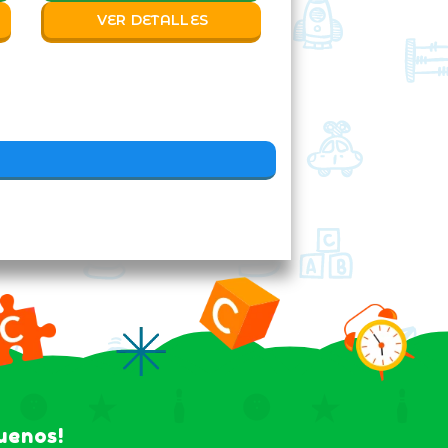
VER DETALLES
guenos!