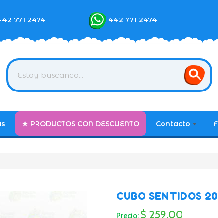
442 771 2474
442 771 2474
as
★ PRODUCTOS CON DESCUENTO
Contacto
F
CUBO SENTIDOS 2
$ 259.00
Precio: