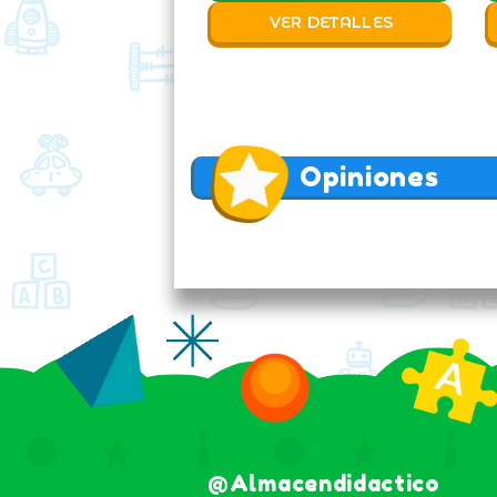
VER DETALLES
Opiniones
@almacendidactico