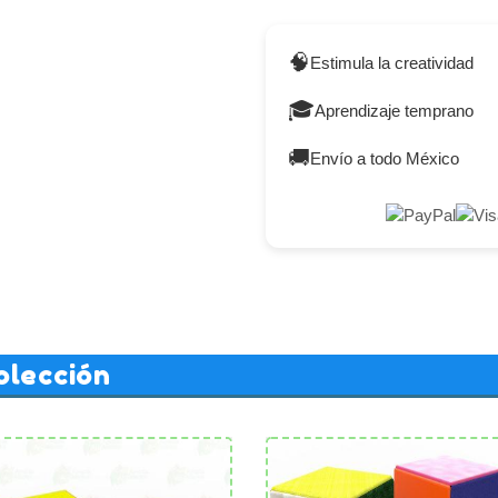
🧠
Estimula la creatividad
🎓
Aprendizaje temprano
🚚
Envío a todo México
olección