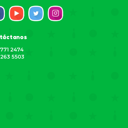
táctanos
771 2474
263 5503