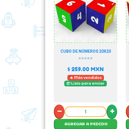
CUBO DE NÚMEROS 20X20
⭐⭐⭐⭐⭐
$ 259.00
MXN
🔥 Más vendidos
📦 Listo para enviar
−
+
AGREGAR A PEDIDO