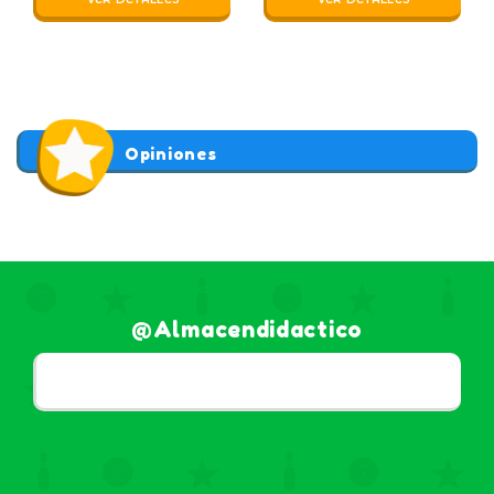
Opiniones
@almacendidactico