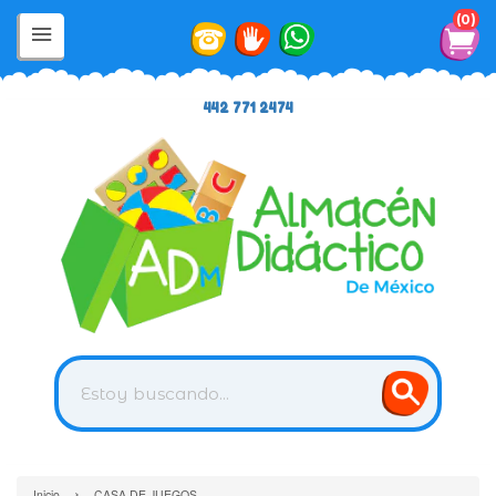
0
442 771 2474
›
Inicio
CASA DE JUEGOS