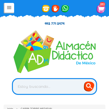
0
442 771 2474
›
Inicio
CARPA TORRE MEDIEVAL