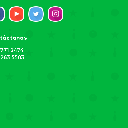
táctanos
771 2474
263 5503