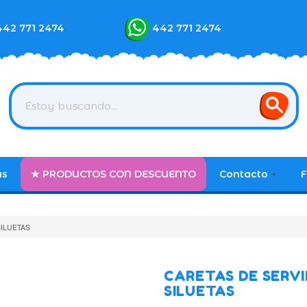
442 771 2474
442 771 2474
as
★ PRODUCTOS CON DESCUENTO
Contacto
F
ILUETAS
CARETAS DE SERVI
SILUETAS