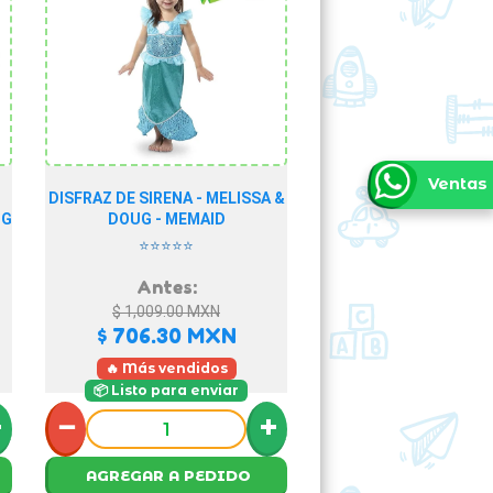
Ventas
DISFRAZ DE SIRENA - MELISSA &
UG
DOUG - MEMAID
⭐⭐⭐⭐⭐
Antes:
$ 1,009.00
MXN
$ 706.30
MXN
🔥 Más vendidos
📦 Listo para enviar
+
−
+
AGREGAR A PEDIDO