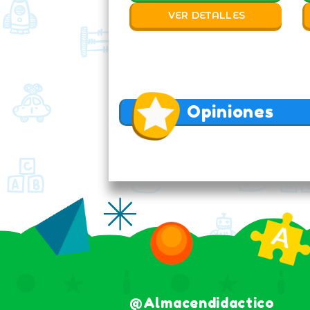
VER DETALLES
Opiniones
@almacendidactico