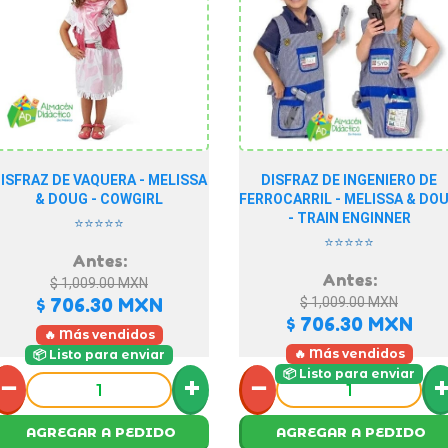
ISFRAZ DE VAQUERA - MELISSA
DISFRAZ DE INGENIERO DE
& DOUG - COWGIRL
FERROCARRIL - MELISSA & DO
- TRAIN ENGINNER
⭐⭐⭐⭐⭐
⭐⭐⭐⭐⭐
Antes:
Antes:
$ 1,009.00
MXN
$ 706.30
MXN
$ 1,009.00
MXN
$ 706.30
MXN
🔥 Más vendidos
🔥 Más vendidos
📦 Listo para enviar
📦 Listo para enviar
−
+
−
AGREGAR A PEDIDO
AGREGAR A PEDIDO