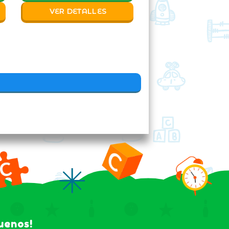
VER DETALLES
guenos!