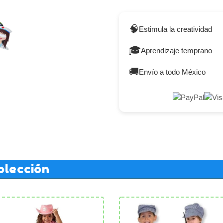
🧠
Estimula la creatividad
🎓
Aprendizaje temprano
🚚
Envío a todo México
olección