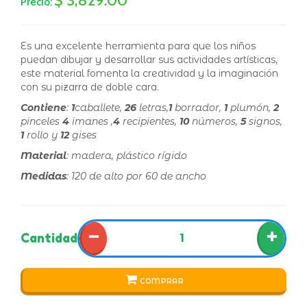
Precio:
Es una excelente herramienta para que los niños
puedan dibujar y desarrollar sus actividades artísticas,
este material fomenta la creatividad y la imaginación
con su pizarra de doble cara.
Contiene
:
1
caballete,
26
letras,
1
borrador,
1
plumón,
2
pinceles
4
imanes ,
4
recipientes,
10
números,
5
signos,
1
rollo y
12
gises
Material
: madera, plástico rígido
Medidas
: 120 de alto por 60 de ancho
−
+
Cantidad
COMPRAR