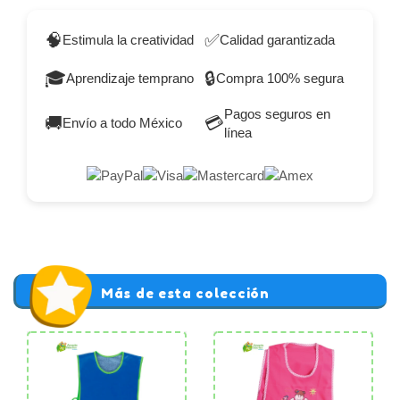
🧠
✅
Estimula la creatividad
Calidad garantizada
🎓
🔒
Aprendizaje temprano
Compra 100% segura
Pagos seguros en
🚚
💳
Envío a todo México
línea
Más de esta colección