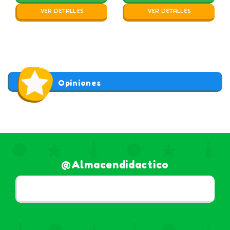
VER DETALLES
VER DETALLES
Opiniones
@almacendidactico