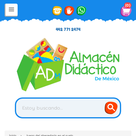
0
442 771 2474
›
Inicio
Juego del abecedario en el suelo