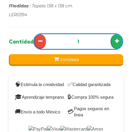
Medidas
: Tapete 138 x 138 cm.
LER0394
−
+
Cantidad
COMPRAR
🧠
✅
Estimula la creatividad
Calidad garantizada
🎓
🔒
Aprendizaje temprano
Compra 100% segura
Pagos seguros en
🚚
💳
Envío a todo México
línea