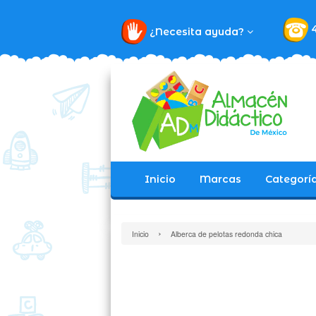
¿Necesita ayuda?
Inicio
Marcas
Categorí
›
Inicio
Alberca de pelotas redonda chica