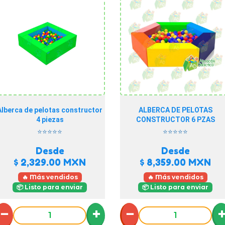
Alberca de pelotas constructor
ALBERCA DE PELOTAS
4 piezas
CONSTRUCTOR 6 PZAS
⭐⭐⭐⭐⭐
⭐⭐⭐⭐⭐
Desde
Desde
$ 2,329.00
MXN
$ 8,359.00
MXN
🔥 Más vendidos
🔥 Más vendidos
📦 Listo para enviar
📦 Listo para enviar
−
+
−