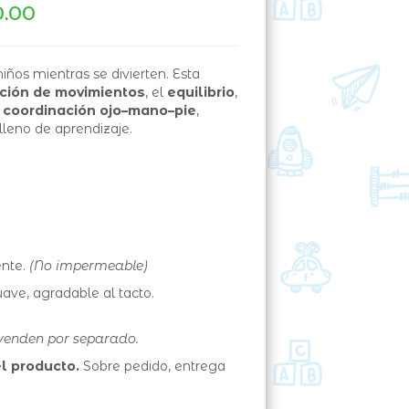
0.00
niños mientras se divierten. Esta
ción de movimientos
, el
equilibrio
,
a
coordinación ojo–mano–pie
,
lleno de aprendizaje.
ente.
(No impermeable)
uave, agradable al tacto.
 venden por separado.
l producto.
Sobre pedido, entrega