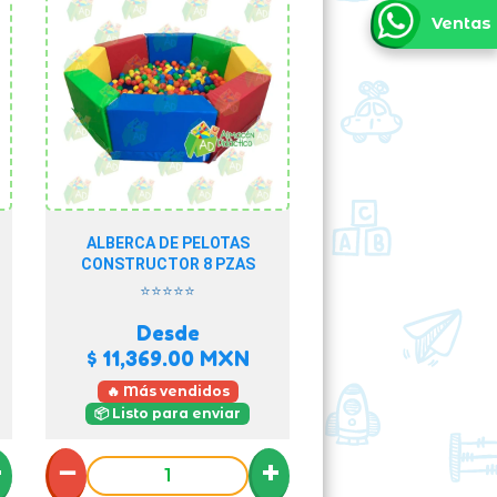
Ventas
ALBERCA DE PELOTAS
CONSTRUCTOR 8 PZAS
⭐⭐⭐⭐⭐
Desde
$ 11,369.00
MXN
🔥 Más vendidos
📦 Listo para enviar
+
−
+