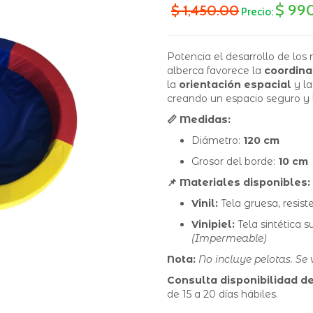
$ 99
$ 1,450.00
Precio:
Potencia el desarrollo de los 
alberca favorece la
coordina
la
orientación espacial
y l
creando un espacio seguro y 
📏 Medidas:
Diámetro:
120 cm
Grosor del borde:
10 cm
📌 Materiales disponibles:
Vinil:
Tela gruesa, resist
Vinipiel:
Tela sintética s
(Impermeable)
Nota:
No incluye pelotas. Se
Consulta disponibilidad de
de 15 a 20 días hábiles.