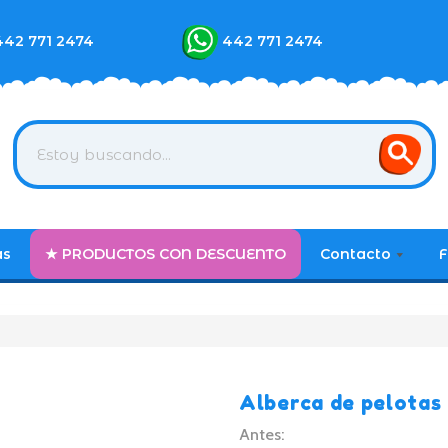
442 771 2474
442 771 2474
as
★ PRODUCTOS CON DESCUENTO
Contacto
F
Alberca de pelotas
Antes: