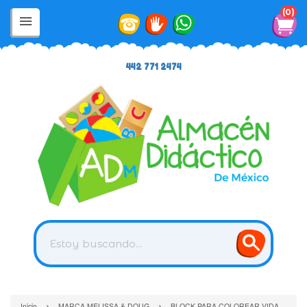
0
442 771 2474
›
›
Inicio
MARCA MELISSA & DOUG
BLOCK PARA COLOREAR VIDA