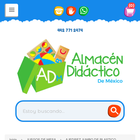
0
442 771 2474
›
›
Inicio
JUEGOS DE MESA
AJEDREZ JUMBO DE PLASTICO