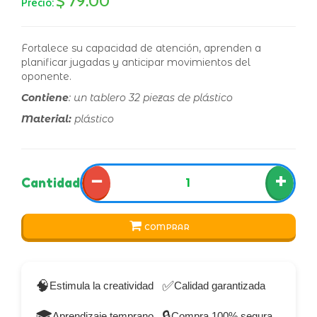
$ 79.00
Precio:
Fortalece su capacidad de atención, aprenden a
planificar jugadas y anticipar movimientos del
oponente.
Contiene
: un tablero 32 piezas de plástico
Material:
plástico
−
+
Cantidad
COMPRAR
🧠
✅
Estimula la creatividad
Calidad garantizada
🎓
🔒
Aprendizaje temprano
Compra 100% segura