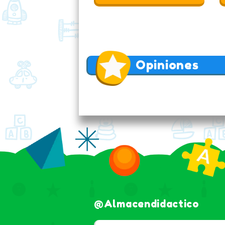
Opiniones
@almacendidactico