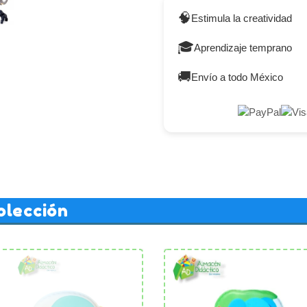
🧠
Estimula la creatividad
🎓
Aprendizaje temprano
🚚
Envío a todo México
olección