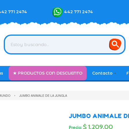
442 771 2474
442 771 2474
as
★ PRODUCTOS CON DESCUENTO
Contacto
F
›
 MUNDO
JUMBO ANIMALE DE LA JUNGLA
JUMBO ANIMALE D
$ 1,209.00
Precio: