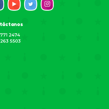
táctanos
771 2474
263 5503