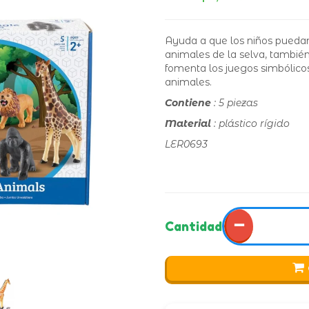
Ayuda a que los niños puedan i
animales de la selva, tambié
fomenta los juegos simbólicos
animales.
Contiene
: 5 piezas
Material
: plástico rígido
LER0693
−
Cantidad