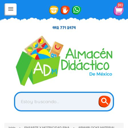
0
442 771 2474
›
›
Inicio
ENSARTE Y MOTRICIDAD FINA
ARMABLOCKS MATERIAL