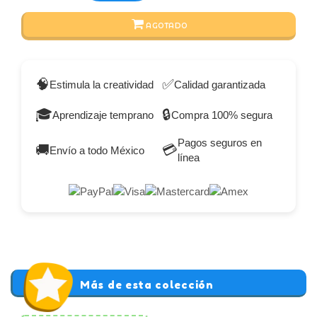
AGOTADO
🧠
✅
Estimula la creatividad
Calidad garantizada
🎓
🔒
Aprendizaje temprano
Compra 100% segura
Pagos seguros en
🚚
💳
Envío a todo México
línea
Más de esta colección