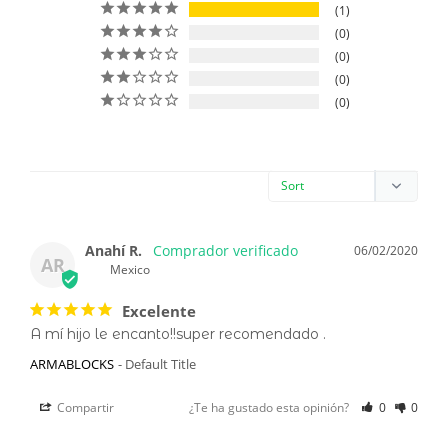
1
0
0
0
0
Anahí R.
06/02/2020
AR
Mexico
Excelente
A mí hijo le encanto!!super recomendado .
ARMABLOCKS
Default Title
Compartir
¿Te ha gustado esta opinión?
0
0