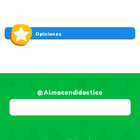
Opiniones
@almacendidactico