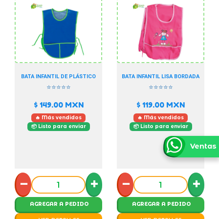
BATA INFANTIL DE PLÁSTICO
BATA INFANTIL LISA BORDADA
⭐⭐⭐⭐⭐
⭐⭐⭐⭐⭐
$ 149.00
MXN
$ 119.00
MXN
🔥 Más vendidos
🔥 Más vendidos
📦 Listo para enviar
📦 Listo para enviar
Ventas
−
+
−
+
AGREGAR A PEDIDO
AGREGAR A PEDIDO